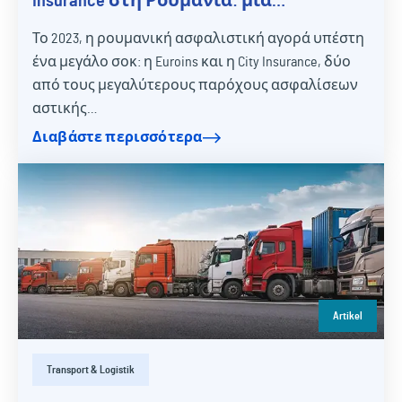
Insurance στη Ρουμανία: μια
προειδοποιητική ιστορία για την
Το 2023, η ρουμανική ασφαλιστική αγορά υπέστη
επιλογή της σωστής ασφαλιστικής
ένα μεγάλο σοκ: η Euroins και η City Insurance, δύο
εταιρείας
από τους μεγαλύτερους παρόχους ασφαλίσεων
αστικής…
Διαβάστε περισσότερα
Artikel
Transport & Logistik