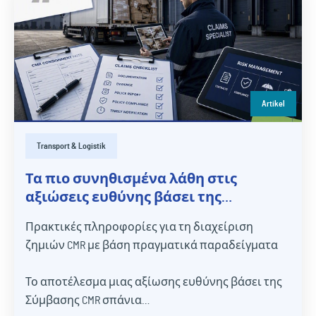
Artikel
Transport & Logistik
Τα πιο συνηθισμένα λάθη στις
αξιώσεις ευθύνης βάσει της
Σύμβασης CMR και πώς να τα
Πρακτικές πληροφορίες για τη διαχείριση
αποφύγετε
ζημιών CMR με βάση πραγματικά παραδείγματα
Το αποτέλεσμα μιας αξίωσης ευθύνης βάσει της
Σύμβασης CMR σπάνια…