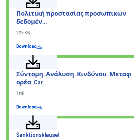
Πολιτική προστασίας προσωπικών
δεδομέν…
205 KB
Download
Σύντομη_Ανάλυση_Κινδύνου_Μεταφ
ορέα_Car…
1 MB
Download
Sanktionsklausel