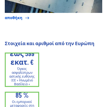
αποθήκη
Στοιχεία και αριθμοί από την Ευρώπη
έως
600
εκατ. €
Όγκος
ασφαλίστρων
αστικής ευθύνης
(ΕΕ + Ηνωμένο
Βασίλειο +
Ελβετία)
85
%
Οι εμπορικοί
μεταφορείς στη