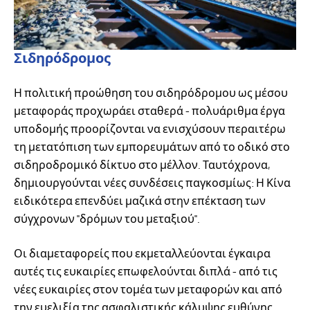
Σιδηρόδρομος
Η πολιτική προώθηση του σιδηρόδρομου ως μέσου
μεταφοράς προχωράει σταθερά - πολυάριθμα έργα
υποδομής προορίζονται να ενισχύσουν περαιτέρω
τη μετατόπιση των εμπορευμάτων από το οδικό στο
σιδηροδρομικό δίκτυο στο μέλλον. Ταυτόχρονα,
δημιουργούνται νέες συνδέσεις παγκοσμίως: Η Κίνα
ειδικότερα επενδύει μαζικά στην επέκταση των
σύγχρονων "δρόμων του μεταξιού".
Οι διαμεταφορείς που εκμεταλλεύονται έγκαιρα
αυτές τις ευκαιρίες επωφελούνται διπλά - από τις
νέες ευκαιρίες στον τομέα των μεταφορών και από
την ευελιξία της ασφαλιστικής κάλυψης ευθύνης