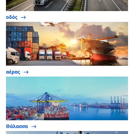
οδός
αέρας
Θάλασσα