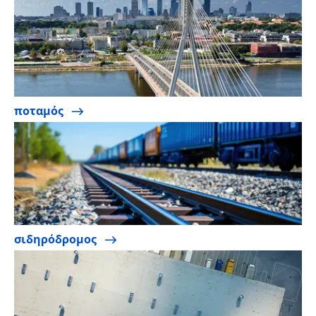
ποταμός
σιδηρόδρομος