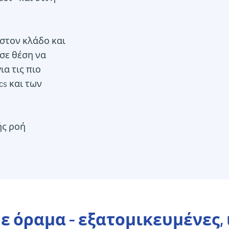
στον κλάδο και
 σε θέση να
α τις πιο
cs και των
ής ροή
ε όραμα - εξατομικευμένες, 