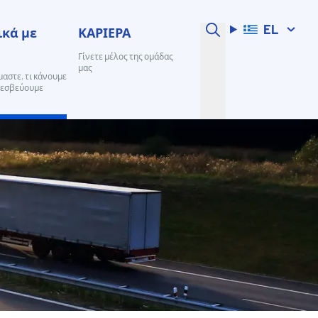
EL
ικά με
ΚΑΡΙΕΡΑ
Γίνετε μέλος της ομάδας
μας
μαστε, τι κάνουμε
πρεσβεύουμε
φάλιση Αστικής Ευθύνης
 σημασίας για την εξεύρεση γρήγορων και απλών
αμεταφορέα
φάλιση Οχημάτων Μεταφοράς