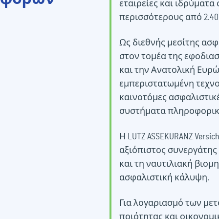
εταιρείες και ιδρύματα
περισσότερους από 2.4
Ως διεθνής μεσίτης ασ
στον τομέα της εφοδιασ
και την Ανατολική Ευρώ
εμπεριστατωμένη τεχνογ
καινοτόμες ασφαλιστικ
συστήματα πληροφορικ
Η LUTZ ASSEKURANZ Versich
αξιόπιστος συνεργάτης 
και τη ναυτιλιακή βιομ
ασφαλιστική κάλυψη.
Για λογαριασμό των με
ποιότητας και οικονομι