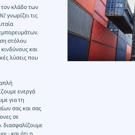
 τον κλάδο των
NZ γνωρίζει τις
υταία
 εμπορευμάτων,
ιση στόλου
 κινδύνους και
κές λύσεις που
 απλή
ίζουμε ενεργά
με για τη
ίων σας και σας
ονες σε
, διασφαλίζουμε
ι - και ότι η