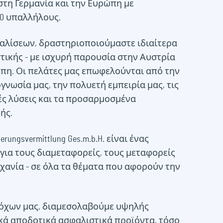
 στη Γερμανία και την Ευρώπη με
00 υπαλλήλους.
φαλίσεων, δραστηριοποιούμαστε ιδιαίτερα
τικής - με ισχυρή παρουσία στην Αυστρία
πη. Οι πελάτες μας επωφελούνται από την
νωσία μας, την πολυετή εμπειρία μας, τις
ές λύσεις και τα προσαρμοσμένα
ής.
erungsvermittlung Ges.m.b.H. είναι ένας
για τους διαμεταφορείς, τους μεταφορείς
ηχανία - σε όλα τα θέματα που αφορούν την
τόχων μας, διαμεσολαβούμε υψηλής
κά αποδοτικά ασφαλιστικά προϊόντα, τόσο