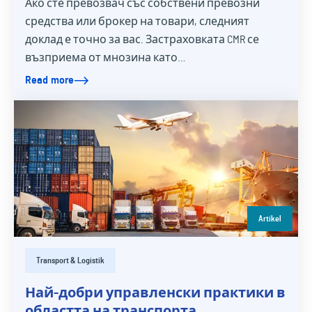
Ако сте превозвач със собствени превозни
средства или брокер на товари, следният
доклад е точно за вас. Застраховката CMR се
възприема от мнозина като…
Read more
Artikel
Transport & Logistik
Най-добри управленски практики в
областта на транспорта,