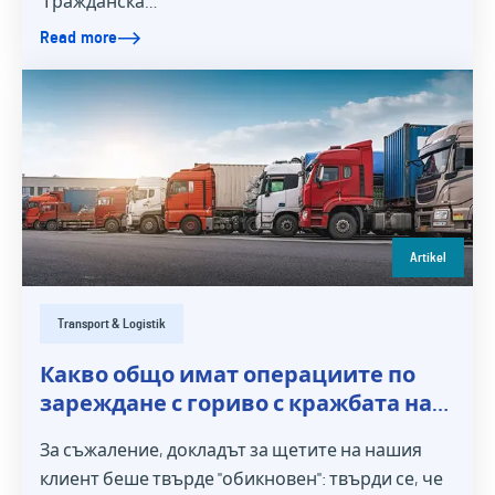
"Гражданска…
Read more
Artikel
Transport & Logistik
Какво общо имат операциите по
зареждане с гориво с кражбата на
стоки?
За съжаление, докладът за щетите на нашия
клиент беше твърде "обикновен": твърди се, че