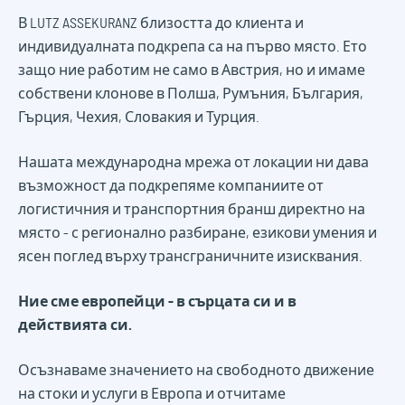
В LUTZ ASSEKURANZ близостта до клиента и
индивидуалната подкрепа са на първо място. Ето
защо ние работим не само в Австрия, но и имаме
собствени клонове в Полша, Румъния, България,
Гърция, Чехия, Словакия и Турция.
Нашата международна мрежа от локации ни дава
възможност да подкрепяме компаниите от
логистичния и транспортния бранш директно на
място - с регионално разбиране, езикови умения и
ясен поглед върху трансграничните изисквания.
Ние сме европейци - в сърцата си и в
действията си.
Осъзнаваме значението на свободното движение
на стоки и услуги в Европа и отчитаме