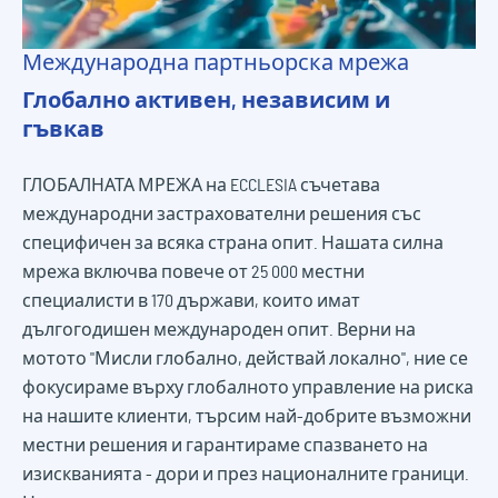
Международна партньорска мрежа
Глобално активен, независим и
гъвкав
ГЛОБАЛНАТА МРЕЖА на ECCLESIA съчетава
международни застрахователни решения със
специфичен за всяка страна опит. Нашата силна
мрежа включва повече от 25 000 местни
специалисти в 170 държави, които имат
дългогодишен международен опит. Верни на
мотото "Мисли глобално, действай локално", ние се
фокусираме върху глобалното управление на риска
на нашите клиенти, търсим най-добрите възможни
местни решения и гарантираме спазването на
изискванията - дори и през националните граници.