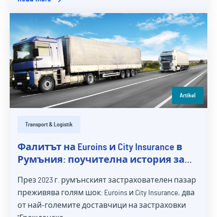
Artikel
Transport & Logistik
Фалитът на Euroins и City Insurance в
Румъния: поучителна история за
избора на подходяща
През 2023 г. румънският застрахователен пазар
застрахователна компания
преживява голям шок: Euroins и City Insurance, два
от най-големите доставчици на застраховки