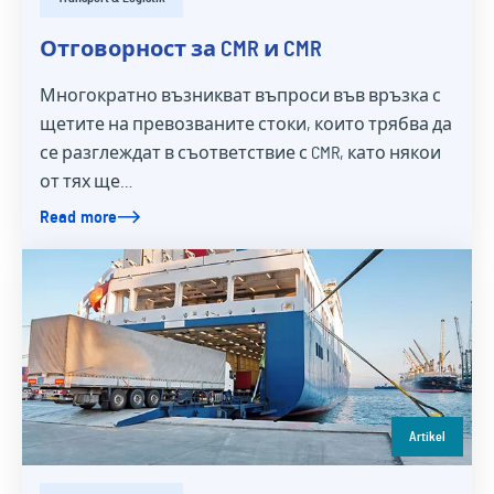
Отговорност за CMR и CMR
Многократно възникват въпроси във връзка с
щетите на превозваните стоки, които трябва да
се разглеждат в съответствие с CMR, като някои
от тях ще…
Read more
Artikel