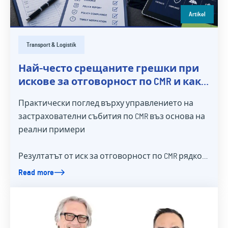
Artikel
Transport & Logistik
Най-често срещаните грешки при
искове за отговорност по CMR и как
да ги избегнем
Практически поглед върху управлението на
застрахователни събития по CMR въз основа на
реални примери
Резултатът от иск за отговорност по CMR рядко…
Read more