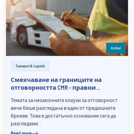
Artikel
Transport & Logistik
Смекчаване на границите на
отговорността CMR - правни
възможности
Темата за незаконните клаузи за отговорност
вече беше разгледана в един от предишните
броеве. Това е достатъчно основание сега да
разгледаме…
Read more