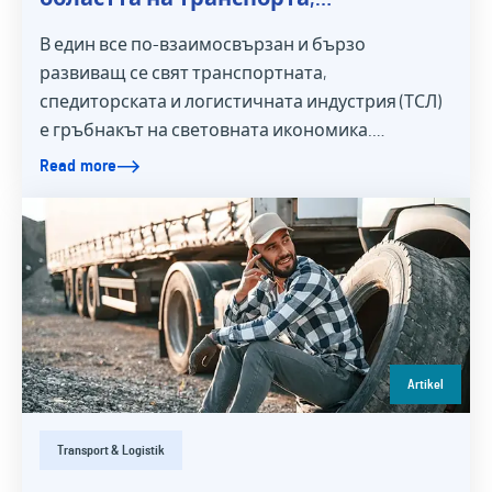
спедицията и логистиката
В един все по-взаимосвързан и бързо
развиващ се свят транспортната,
спедиторската и логистичната индустрия (ТСЛ)
е гръбнакът на световната икономика.…
Read more
Artikel
Transport & Logistik