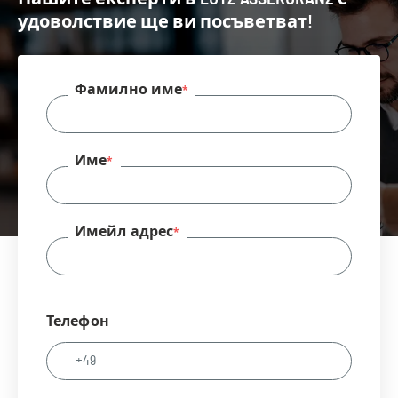
удоволствие ще ви посъветват!
Фамилно име
Име
Имейл адрес
Телефон