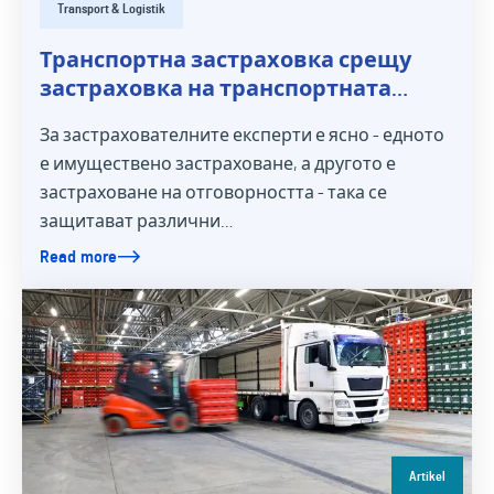
Transport & Logistik
Транспортна застраховка срещу
застраховка на транспортната
отговорност - изясняване на
За застрахователните експерти е ясно - едното
термините
е имуществено застраховане, а другото е
застраховане на отговорността - така се
защитават различни…
Read more
Artikel