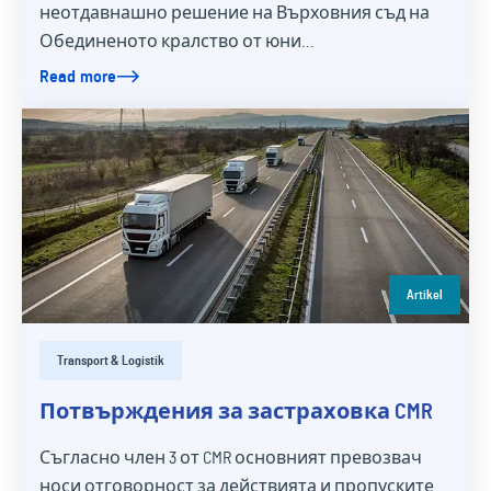
неотдавнашно решение на Върховния съд на
Обединеното кралство от юни…
Read more
Artikel
Transport & Logistik
Потвърждения за застраховка CMR
Съгласно член 3 от CMR основният превозвач
носи отговорност за действията и пропуските