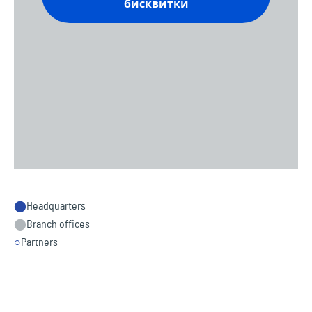
бисквитки
⬤
Headquarters
⬤
Branch offices
○
Partners