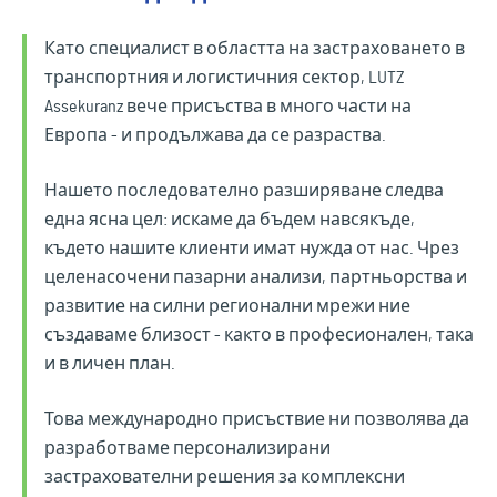
Като специалист в областта на застраховането в
транспортния и логистичния сектор, LUTZ
Assekuranz вече присъства в много части на
Европа - и продължава да се разраства.
Нашето последователно разширяване следва
една ясна цел: искаме да бъдем навсякъде,
където нашите клиенти имат нужда от нас. Чрез
целенасочени пазарни анализи, партньорства и
развитие на силни регионални мрежи ние
създаваме близост - както в професионален, така
и в личен план.
Това международно присъствие ни позволява да
разработваме персонализирани
застрахователни решения за комплексни