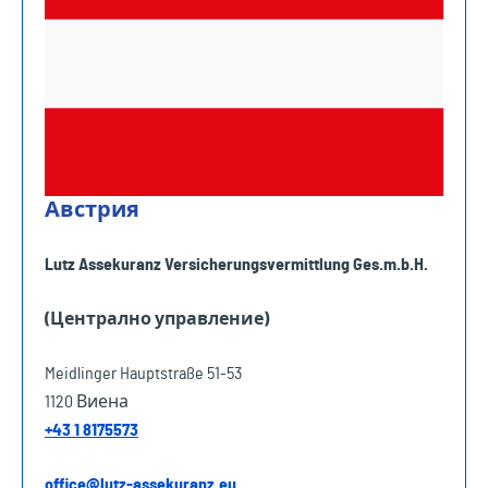
Австрия
Lutz Assekuranz Versicherungsvermittlung Ges.m.b.H.
(Централно управление)
Meidlinger Hauptstraße 51-53
1120 Виена
+43 1 8175573
o
ffice@l
utz-assekuranz.eu