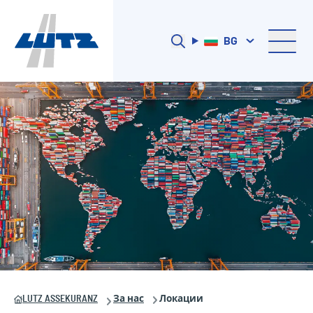
BG
LUTZ ASSEKURANZ
За нас
Локации