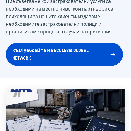
Ние съветваме кои застрахователни услуги са
необходими на местно ниво, кои партньори са
подходящи за нашите клиенти, издаваме
необходимите застрахователни полици и
организираме процеса в случай на претенция.
Към уебсайта на ECCLESIA GLOBAL
NETWORK