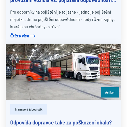
provozem vozidla vs. pojištění odpovědnosti
za škodu způsobenou provozem vozidla -
Pro odborníky na pojištění je to jasné - jedno je pojištění
vyjasnění pojmů
majetku, druhé pojištění odpovědnosti - tedy různé zájmy,
které jsou chráněny, a různí…
Čtěte více
Artikel
Transport & Logistik
Odpovídá dopravce také za poškození obalu?