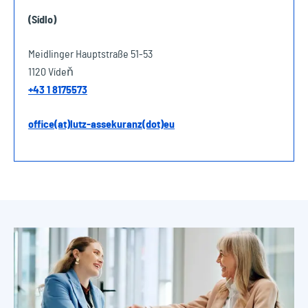
(Sídlo)
Meidlinger Hauptstraße 51-53
1120 Vídeň
+43 1 8175573
office(at)lutz-assekuranz(dot)eu