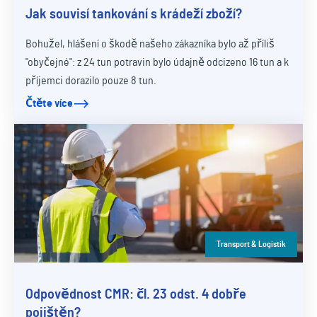
Jak souvisí tankování s krádeží zboží?
Bohužel, hlášení o škodě našeho zákazníka bylo až příliš
"obyčejné": z 24 tun potravin bylo údajně odcizeno 16 tun a k
příjemci dorazilo pouze 8 tun.
Čtěte více
Transport & Logistik
Odpovědnost CMR: čl. 23 odst. 4 dobře
pojištěn?