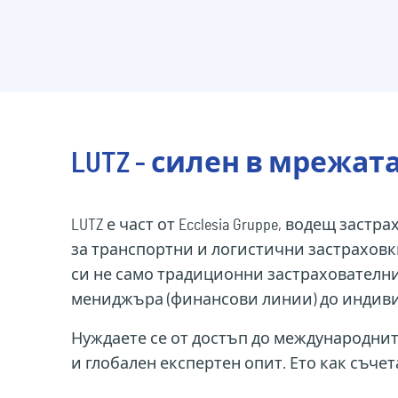
LUTZ - силен в мрежата н
LUTZ е част от Ecclesia Gruppe, водещ зас
за транспортни и логистични застраховк
си не само традиционни застрахователни
мениджъра (финансови линии) до индиви
Нуждаете се от достъп до международните
и глобален експертен опит. Ето как съче