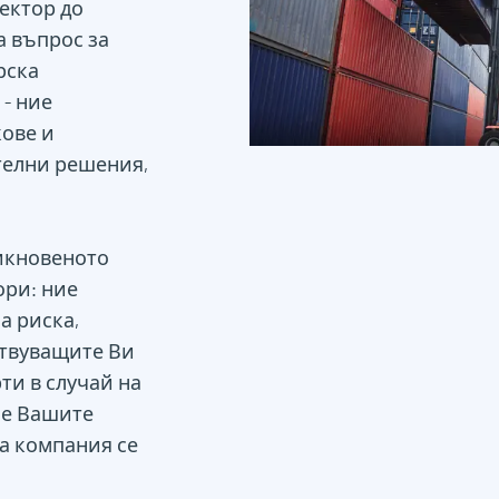
ектор до
а въпрос за
рска
- ние
ове и
телни решения,
икновеното
ори: ние
а риска,
ствуващите Ви
ти в случай на
че Вашите
та компания се