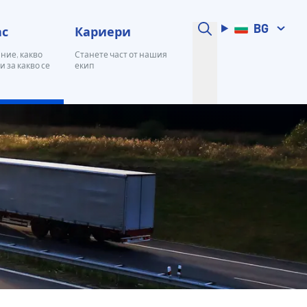
BG
ас
Кариери
 ние, какво
Станете част от нашия
и за какво се
екип
страховка за отговорност на
за намирането на бързи и лесни решения в случай
едитора
ско за транспортни средства