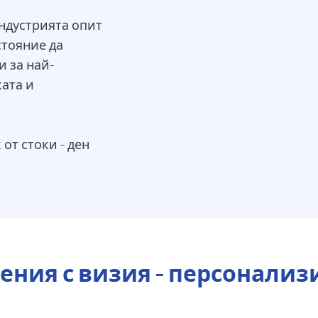
ндустрията опит
стояние да
 за най-
ката и
от стоки - ден
ния с визия - персонализи