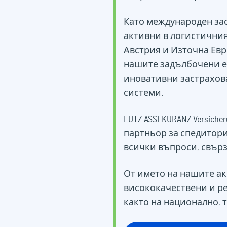
Като международен за
активни в логистичния
Австрия и Източна Евр
нашите задълбочени е
иновативни застрахов
системи.
LUTZ ASSEKURANZ Versicher
партньор за спедитори
всички въпроси, свърз
От името на нашите а
висококачествени и р
както на национално, 