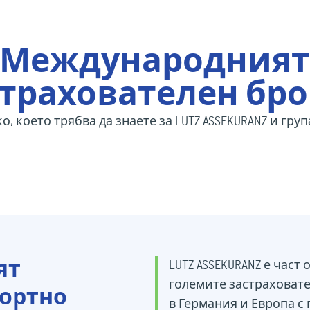
Международния
трахователен бро
о, което трябва да знаете за LUTZ ASSEKURANZ и гру
ят
LUTZ ASSEKURANZ е част о
големите застраховат
портно
в Германия и Европа с 