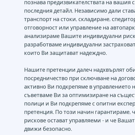
познава предизвикателствата на вашия с
последния детайл. Независимо дали став
транспорт на стоки, складиране, спедито
отговорност или управление на автопарк 
анализираме Вашите индивидуални риск
разработваме индивидуални застрахова
които Ви защитават надеждно.
Нашите претенции далеч надхвърлят об
посредничество при сключване на догов
активно Ви подкрепяме в управлението н
съветваме Ви за оптимизиране на съще
полици и Ви подкрепяме с опитни експер
претенция. По този начин гарантираме, 
рискове остават управляеми - и че Ваша
движи безопасно.