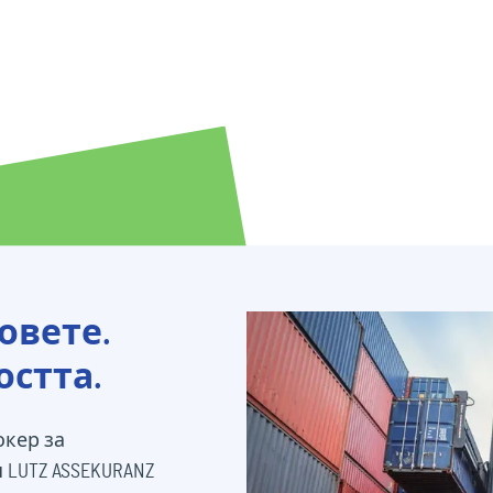
овете.
остта.
окер за
LUTZ ASSEKURANZ