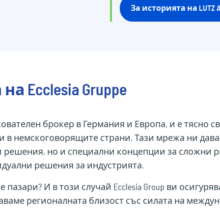
За историята на LUTZ 
а Ecclesia Gruppe
трахователен брокер в Германия и Европа, и е тясно 
и в немскоговорящите страни. Тази мрежа ни дав
 решения, но и специални концепции за сложни ри
дуални решения за индустрията.
 пазари? И в този случай Ecclesia Group ви осигу
таваме регионалната близост със силата на между