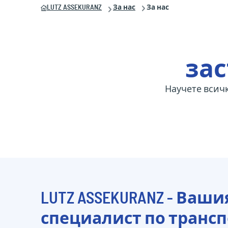
LUTZ ASSEKURANZ
За нас
За нас
зас
Научете всичк
LUTZ ASSEKURANZ - Ваши
специалист по транс