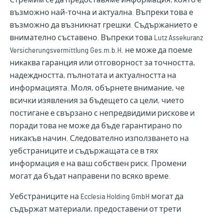
Стремим се да предоставяме информация, която е
възможно най-точна и актуална. Въпреки това е
възможно да възникнат грешки. Съдържанието е
внимателно съставено. Въпреки това Lutz Assekuranz
Versicherungsvermittlung Ges.m.b.H. не може да поеме
никаква гаранция или отговорност за точността,
надеждността, пълнотата и актуалността на
информацията. Моля, обърнете внимание, че
всички изявления за бъдещето са цели, чието
постигане е свързано с непредвидими рискове и
поради това не може да бъде гарантирано по
никакъв начин. Следователно използването на
уебстраниците и съдържащата се в тях
информация е на ваш собствен риск. Промени
могат да бъдат направени по всяко време.
Уебстраниците на Ecclesia Holding GmbH могат да
съдържат материали, предоставени от трети