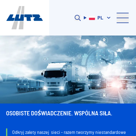
PL
OSOBISTE DOŚWIADCZENIE. WSPÓLNA SIŁA.
Odkryj zalety naszej sieci - razem tworzymy niestandardowe