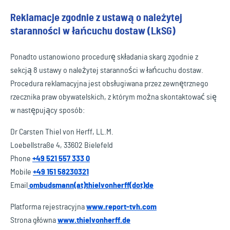
Reklamacje zgodnie z ustawą o należytej
staranności w łańcuchu dostaw (LkSG)
Ponadto ustanowiono procedurę składania skarg zgodnie z
sekcją 8 ustawy o należytej staranności w łańcuchu dostaw.
Procedura reklamacyjna jest obsługiwana przez zewnętrznego
rzecznika praw obywatelskich, z którym można skontaktować się
w następujący sposób:
Dr Carsten Thiel von Herff, LL.M.
Loebellstraße 4, 33602 Bielefeld
Phone
+49 521 557 333 0
Mobile
+49 151 58230321
Email
ombudsmann(at)thielvonherff(dot)de
Platforma rejestracyjna
www.report-tvh.com
Strona główna
www.thielvonherff.de