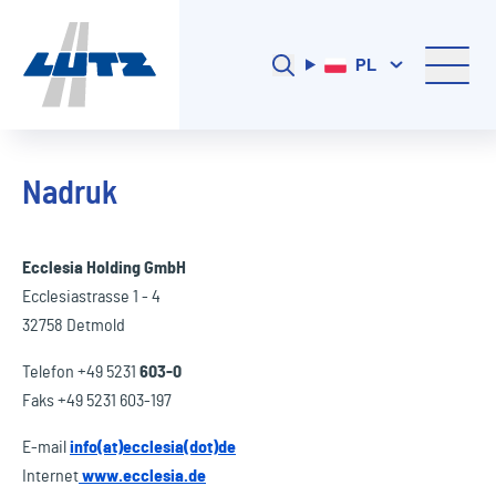
PL
Nadruk
Ecclesia Holding GmbH
Ecclesiastrasse 1 - 4
32758 Detmold
Telefon +49 5231
603-0
Faks +49 5231 603-197
E-mail
info(at)ecclesia(dot)de
Internet
www.ecclesia.de